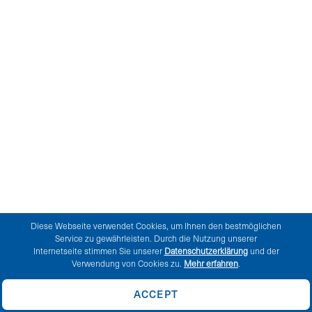
NEWS
LOGIN
EN
DE
FR
IT
Diese Webseite verwendet Cookies, um Ihnen den bestmöglichen
Service zu gewährleisten. Durch die Nutzung unserer
Internetseite stimmen Sie unserer
Datenschutzerklärung
und der
Verwendung von Cookies zu.
Mehr erfahren
.
ACCEPT