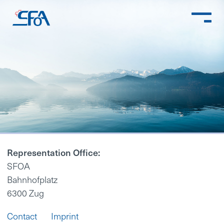
HOME
Download SFO Landscape Survey
Download SFO Landscape Survey
2026
Download SFO Compensation Survey
BOARD
Representation Office:
SFOA
MISSION STATEMENT
Bahnhofplatz
6300 Zug
BACKGROUNDER
Contact
Imprint